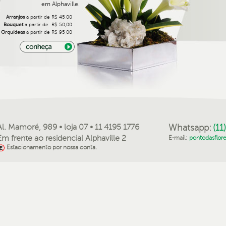
em Alphaville.
Arranjos
a partir de R$ 45,00
Bouquet
a partir de R$ 50,00
Orquídeas
a partir de R$ 95,00
Al. Mamoré, 989 • loja 07 • 11 4195 1776
Whatsapp:
(11
Em frente ao residencial Alphaville 2
E-mail:
pontodasflor
Estacionamento por nossa conta.