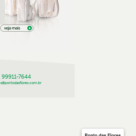
) 99911-7644
es@pontodasflores.com.br
Ponto das Flores